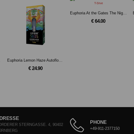
Euphoria At the Gates The Nightmare Of Being T-Shirt
€ 64.00
ers (1g)
Euphoria Lemon Haze Autoflower Cannabis Samen
€ 24.90
DRESSE
PHONE
ORDERER STERNGASSE. 4, 90402
+49-911-2377150
ÜRNBERG