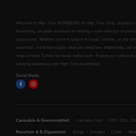
Welcome to High Time NÜRNBERG! At High Time Shop, located in t
Nuremberg, we pride ourselves on offering a vast selection of prem
accessories. Whether you're in search of bongs, shishas, or any ot
essentials, you'll find exactly what you need here. Additionally, we 
range of band T-shirts for music enthusiasts. Explore our collection
smoking experience with High Time Nuremberg!
Social Media
Cannabis & Genussmittel:
Cannabis Food
CBD, CBG, C
Rauchen & E-Zigaretten:
Bongs
Grinders
Cones
Wra