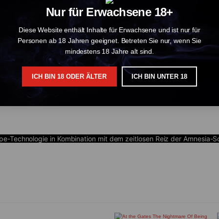
Nur für Erwachsene 18+
en einen einzigartigen Ansatz für Entspannung und Wohlbefinden, sod
sich entspannen oder Ihre Sinne anregen möchten, dieser Einweg-Pen
Diese Website enthält Inhalte für Erwachsene und ist nur für
Personen ab 18 Jahren geeignet. Betreten Sie nur, wenn Sie
mindestens 18 Jahre alt sind.
ale Potenz
ICH BIN 18 ODER ÄLTER
ICH BIN UNTER 18
n Aromen
e-Technologie in Kombination mit dem zeitlosen Reiz der Amnesia-So