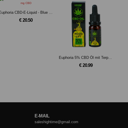
Euphoria CBD-E-Liquid - Blue Dream mit 300 mg CBD
€ 20.50
Euphoria 5% CBD Öl mit Terpenen: Mood Lift
€ 20.99
E-MAIL
saleshightime@gmail.com