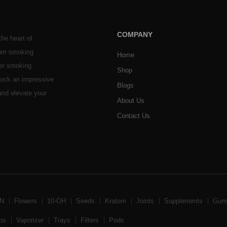
COMPANY
he heart of
ium smoking
Home
her smoking
Shop
stock an impressive
Blogs
 and elevate your
About Us
Contact Us
BN
Flowers
10-OH
Seeds
Kratom
Joints
Supplements
Gum
ps
Vaporizer
Trays
Filters
Pods