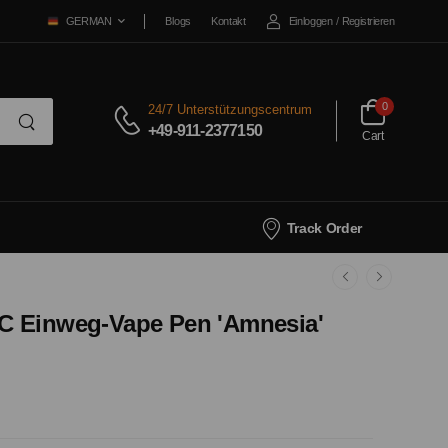
Blogs
Kontakt
Einloggen
/
Registrieren
GERMAN
0
24/7 Unterstützungscentrum
+49-911-2377150
Cart
Track Order
C Einweg-Vape Pen 'Amnesia'