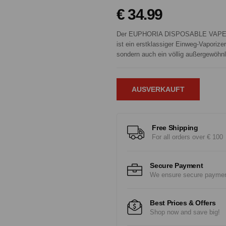
€ 34.99
Der EUPHORIA DISPOSABLE VAPE P
ist ein erstklassiger Einweg-Vaporize
sondern auch ein völlig außergewöhn
AUSVERKAUFT
Free Shipping
For all orders over € 100
Secure Payment
We ensure secure payme
Best Prices & Offers
Shop now and save big!