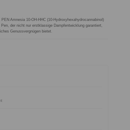
EN Amnesia 10-OH-HHC (10-Hydroxyhexahydrocannabinol)
r Pen, der nicht nur erstklassige Dampfentwicklung garantiert,
liches Genussvergnügen bietet.
nt