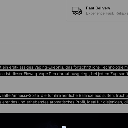
Fast Delivery
Experience Fast, Reliabl
t ein erstklassiges Vaping-Erlebnis, das fortschrittliche Technologie
ist dieser Einweg-Vape Pen darauf ausgelegt, bei jedem Zug sanften
ählte Amnesia-Sorte, die für ihre herrliche Balance aus süßen, frucht
ierendes und erhebendes aromatisches Profil, ideal für diejenigen, d
 vorgefüllt und bietet über 600 Züge in einem schlanken und tragbar
nfach auspacken und sofort ein erstklassiges Vaping-Erlebnis genieß