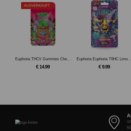
AUSVERKAUFT
Euphoria THCV Gummies Cherry 5 pcs
Euphoria Euphoria T9HC Limoncello Flow
€ 14.99
€ 9.99
A
V
N