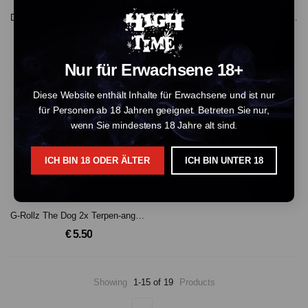
Duth Cones 3x Green Hemp Kingsize vorgefertigte Kegel
G-Rollz The Dog 2x Terpen -angereicherte Kräuter Blunt Cones - Dutch Blend'
€ 2.50
€ 5.50
Nur für Erwachsene 18+
AUSVERKAUFT
Diese Website enthält Inhalte für Erwachsene und ist nur
für Personen ab 18 Jahren geeignet. Betreten Sie nur,
wenn Sie mindestens 18 Jahre alt sind.
ICH BIN 18 ODER ÄLTER
ICH BIN UNTER 18
G-Rollz The Dog 2x Terpen-angereicherte Kräuter Blunt Cones - Natural OGK
€ 5.50
Showing
1-15 of 19
Products