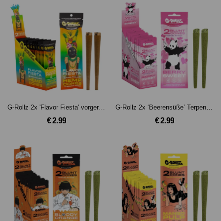
G-Rollz 2x 'Flavor Fiesta' vorgerollte Hanf-Cones
G-Rollz 2x ‘Beerensüße’ Terpene-infused Hanfkegel.
€ 2.99
€ 2.99