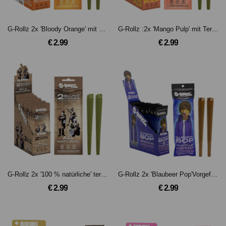
G-Rollz 2x 'Bloody Orange' mit Terpenen versetzte Hanf-Filterspitzen
G-Rollz :2x 'Mango Pulp' mit Terpenen versetzte vorgerollte Hanf-Filterspitzen
€ 2.99
€ 2.99
G-Rollz 2x '100 % natürliche' terpene-infused Hanfkegel
G-Rollz 2x 'Blaubeer Pop'Vorgefertigte Hanf-Cones
€ 2.99
€ 2.99