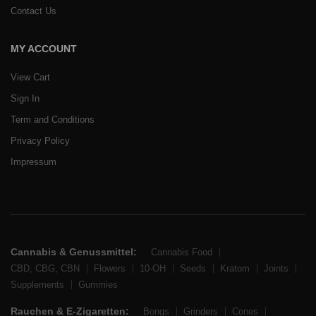
Contact Us
MY ACCOUNT
View Cart
Sign In
Term and Conditions
Privacy Policy
Impressum
Cannabis & Genussmittel:
Cannabis Food
CBD, CBG, CBN
Flowers
10-OH
Seeds
Kratom
Joints
Supplements
Gummies
Rauchen & E-Zigaretten:
Bongs
Grinders
Cones