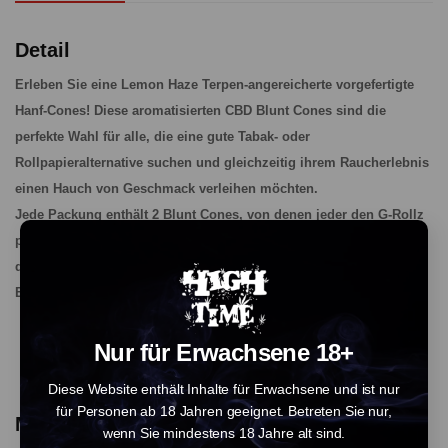
Detail
Erleben Sie eine Lemon Haze Terpen-angereicherte vorgefertigte
Hanf-Cones! Diese aromatisierten CBD Blunt Cones sind die
perfekte Wahl für alle, die eine gute Tabak- oder
Rollpapieralternative suchen und gleichzeitig ihrem Raucherlebnis
einen Hauch von Geschmack verleihen möchten.
Jede Packung enthält 2 Blunt Cones, von denen jeder den G-Rollz
patentierten Cone-Schutz enthält, der auch als Füllhilfe dient, um
den gesamten Prozess zum Kinderspiel zu machen.
Enthält: 2 x vorgefertigte CBD Blunt Cones.
Nur für Erwachsene 18+
Diese Website enthält Inhalte für Erwachsene und ist nur
für Personen ab 18 Jahren geeignet. Betreten Sie nur,
More Products From This Vendor
wenn Sie mindestens 18 Jahre alt sind.