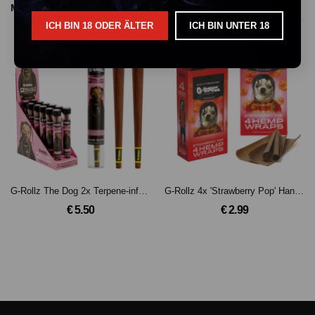
More Products
ICH BIN 18 ODER ÄLTER
ICH BIN UNTER 18
AUSVERKAUFT
G-Rollz The Dog 2x Terpene-infused Kräuterblunt-Kegel - Strawberry Chee$ecake
G-Rollz 4x 'Strawberry Pop' Hanf Wraps
€ 5.50
€ 2.99