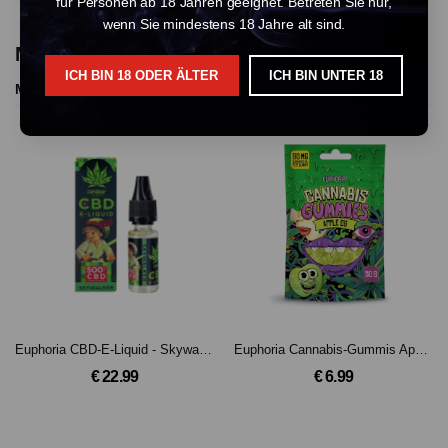
für Personen ab 18 Jahren geeignet. Betreten Sie nur,
wenn Sie mindestens 18 Jahre alt sind.
More Products From This Vendor
ICH BIN 18 ODER ÄLTER
ICH BIN UNTER 18
More Products
Euphoria CBD-E-Liquid - Skywalker OG mit 500 mg CBD
Euphoria Cannabis-Gummis Apple OG
€ 22.99
€ 6.99