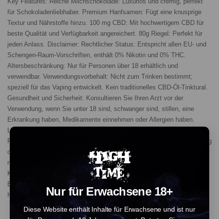
Key Features: Reiche Milchschokolade: Luxuriös und cremig, perfekt
für Schokoladenliebhaber. Premium Hanfsamen: Fügt eine knusprige
Textur und Nährstoffe hinzu. 100 mg CBD: Mit hochwertigem CBD für
beste Qualität und Verfügbarkeit angereichert. 80g Riegel: Perfekt für
jeden Anlass. Disclaimer: Rechtlicher Status: Entspricht allen EU- und
Schengen-Raum-Vorschriften, enthält 0% Nikotin und 0% THC.
Altersbeschränkung: Nur für Personen über 18 erhältlich und
verwendbar. Verwendungsvorbehalt: Nicht zum Trinken bestimmt;
speziell für das Vaping entwickelt. Kein traditionelles CBD-Öl-Tinktural.
Gesundheit und Sicherheit: Konsultieren Sie Ihren Arzt vor der
Verwendung, wenn Sie unter 18 sind, schwanger sind, stillen, eine
Erkrankung haben, Medikamente einnehmen oder Allergien haben.
Lagerung: Außerhalb der Reichweite von Kindern aufbewahren. Dieses
Produkt ist kein Nahrungsergänzungsmittel und ist nicht zur Vorbeugung
oder Heilung von Krankheiten bestimmt. Dosierung: Überschreiten Sie
nicht eine tägliche Einnahme von 70 mg CBD. Ingredients: Zucker,
Kakaobutter, Vollmilchpulver, Kakaomasse, geschälte Hanfsamen,
Emulgatoren (Sojalecithin, Polyglyceryl-Polyricinoleat), Vanille-Aroma,
Nur für Erwachsene 18+
Hanfextrakt mit CBD. Enthält kein THC.
Diese Website enthält Inhalte für Erwachsene und ist nur