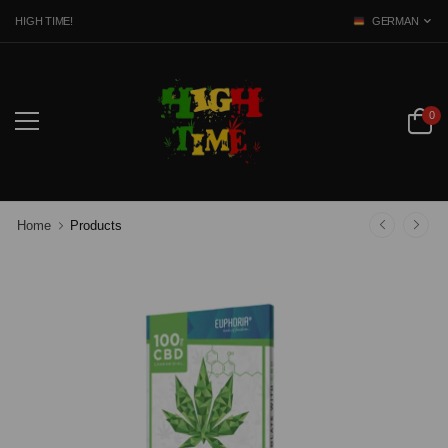
 HIGH TIME!
GERMAN
0
Home
Products