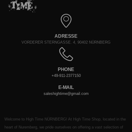
ADRESSE
VORDERER STERNGASSE. 4, 90402 NÜRNBERG
PHONE
+49-911-2377150
E-MAIL
saleshightime@gmail.com
Welcome to High Time NÜRNBERG! At High Time Shop, located in the
heart of Nuremberg, we pride ourselves on offering a vast selection of