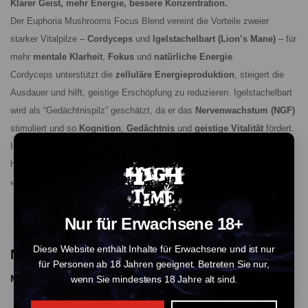
Klarer Geist, mehr Energie, bessere Konzentration.
Der Euphoria Mushrooms Focus Blend vereint die Vorteile zweier
starker Vitalpilze –
Cordyceps
und
Igelstachelbart (Lion’s Mane)
– für
mehr
mentale Klarheit
,
Fokus
und
natürliche Energie
.
Cordyceps unterstützt die
zelluläre Energieproduktion
, steigert die
Ausdauer und hilft, geistige Erschöpfung zu reduzieren. Igelstachelbart
wird als “Gedächtnispilz” geschätzt, da er das
Nervenwachstum (NGF)
stimuliert und so
Kognition
,
Gedächtnis
und
geistige Vitalität
fördert.
Ideal für Arbeit, Studium oder konzentrierte Aufgaben – diese Mischung
hält deinen Geist wach und fokussiert.
🌿
Vegan | Gehirnleistung | Natürliche Energie & Fokus
Nur für Erwachsene 18+
Diese Website enthält Inhalte für Erwachsene und ist nur
More Products From This Vendor
für Personen ab 18 Jahren geeignet. Betreten Sie nur,
More Products
wenn Sie mindestens 18 Jahre alt sind.