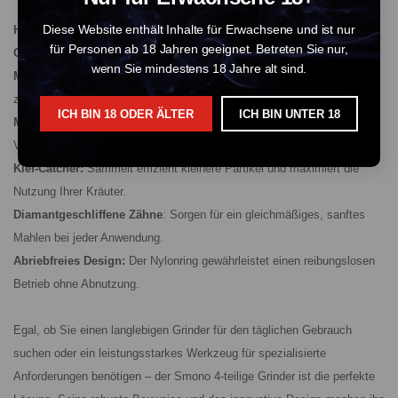
Diese Website enthält Inhalte für Erwachsene und ist nur
Hauptmerkmale:
für Personen ab 18 Jahren geeignet. Betreten Sie nur,
Größe:
40 mm Durchmesser, 35 mm hoch – kompakt und tragbar.
wenn Sie mindestens 18 Jahre alt sind.
Material:
Hergestellt aus robustem anodisiertem Aluminium für
zusätzliche Stärke und Schutz.
ICH BIN 18 ODER ÄLTER
ICH BIN UNTER 18
Magnetischer Deckel:
Garantiert einen sicheren und zuverlässigen
Verschluss.
Kief-Catcher:
Sammelt effizient kleinere Partikel und maximiert die
Nutzung Ihrer Kräuter.
Diamantgeschliffene Zähne
: Sorgen für ein gleichmäßiges, sanftes
Mahlen bei jeder Anwendung.
Abriebfreies Design:
Der Nylonring gewährleistet einen reibungslosen
Betrieb ohne Abnutzung.
Egal, ob Sie einen langlebigen Grinder für den täglichen Gebrauch
suchen oder ein leistungsstarkes Werkzeug für spezialisierte
Anforderungen benötigen – der Smono 4-teilige Grinder ist die perfekte