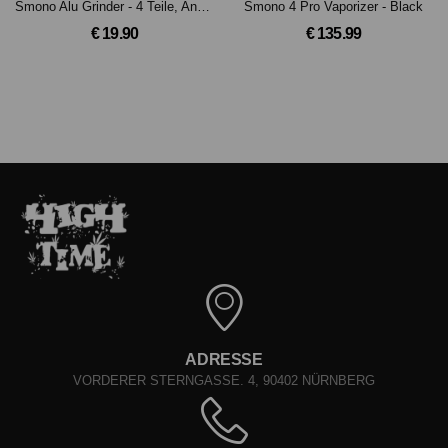
Smono Alu Grinder - 4 Teile, Anodisiert mit Sieb (Rot)
Smono 4 Pro Vaporizer - Black
€ 19.90
€ 135.99
ADRESSE
VORDERER STERNGASSE. 4, 90402 NÜRNBERG