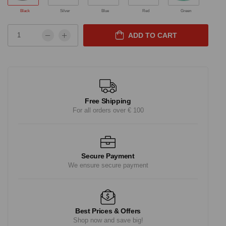
Black
Silver
Blue
Red
Green
ADD TO CART
Free Shipping
For all orders over € 100
Secure Payment
We ensure secure payment
Best Prices & Offers
Shop now and save big!