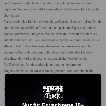
und Korrosion wird. Dadurch ist der Smono Grinder ideal für den
täglichen Gebrauch und behält seine elegante Optik und Funktionalität
über die Zeit.
Für ein optimales Mahlen entwickelt, verfügt der Smono 4-teilige Grinder
über diamantgeschliffene Zähne, die ein gleichmäßiges und sanftes
Mahlen garantieren und jedes Mal die perfekte Konsistenz liefern. Er
enthält außerdem ein Sieb, das kleinere Partikel auffängt, wodurch Sie
effizient Kief und andere feine Materialien sammeln können. Der
integrierte Kief-Catcher sorgt dafür, dass kein wertvolles Material
verschwendet wird und bietet eine zusätzliche Funktionalität.
Der Deckel des Grinders wird sicher durch einen starken
Magnetverschluss an Ort und Stelle gehalten, was versehentliche
Verschüttungen oder das Verlieren von Inhalten während der Nutzung
verhindert. Ein Nylonring um den Grinder sorgt zudem dafür, dass keine
Abriebspuren entstehen, was einen reibungslosen Betrieb ohne
Abnutzung ermöglicht. Der Smono 4-teilige Grinder ist so konzipiert,
dass Ihr Mahlvorgang sowohl effektiv als auch komfortabel ist.
Nur für Erwachsene 18+