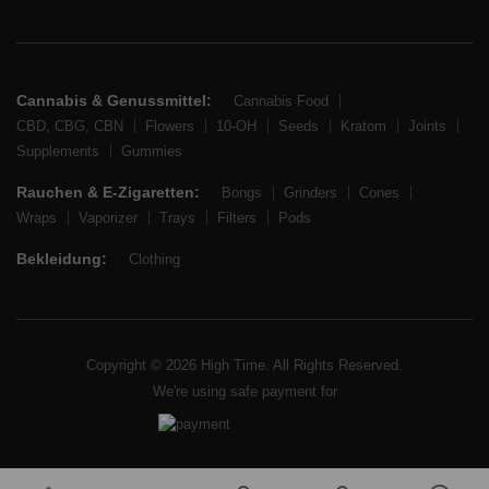
Cannabis & Genussmittel:
Cannabis Food
CBD, CBG, CBN
Flowers
10-OH
Seeds
Kratom
Joints
Supplements
Gummies
Rauchen & E-Zigaretten:
Bongs
Grinders
Cones
Wraps
Vaporizer
Trays
Filters
Pods
Bekleidung:
Clothing
Copyright © 2026 High Time. All Rights Reserved.
We're using safe payment for