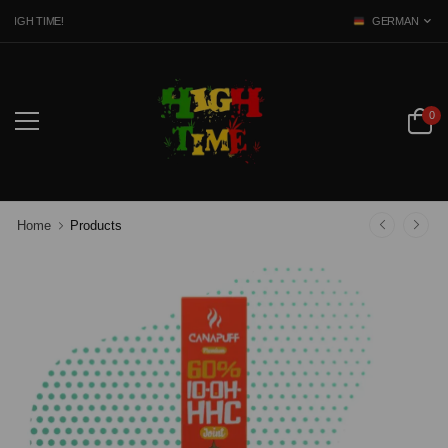
IGH TIME!
GERMAN
0
Home
Products