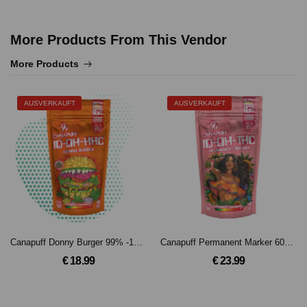
More Products From This Vendor
More Products
AUSVERKAUFT
AUSVERKAUFT
Canapuff Donny Burger 99% -10-OH-HHC Blüten (2g)
Canapuff Permanent Marker 60% - 10-OH-THC Blüten(3g)
€ 18.99
€ 23.99