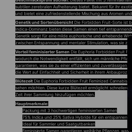
subtilen zerebralen Aufheiterung bietet. Bekannt für ihr exo
und bietet eine zufriedenstellende Mischung aus Aromen und
Genetik und Sortenübersicht
Die Forbidden Fruit-Sorte ist 
Indica-Dominanz bieten diese Samen einen tief entspannende
Genetik sorgt für eine milde euphorische und erhebende Wirku
zwischen Entspannung und mentaler Stimulation, was sie zu ei
Vorteil feminisierter Samen
Die Euphoria Forbidden Fruit Fe
wodurch die Notwendigkeit entfällt, sich um männliche Pfla
garantieren, was sie zu einer effizienten und zuverlässigen 
die Wert auf Einfachheit und Sicherheit in ihrem Anbauprozes
Blütezeit
Die Euphoria Forbidden Fruit Feminized Cannabis S
sehen möchten. Diese kurze Blütezeit ermöglicht schnellere Z
Zeit ihrer Sammlung hinzufügen möchten.
Hauptmerkmale:
Packung mit 3 hochwertigen feminisierten Samen
75% Indica und 25% Sativa Hybride für ein entspannende
Ideal für Sammler und Saatgutbanken
Feminisierte Samen garantieren weibliche Pflanzen, was 