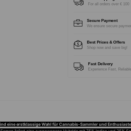
For all orders over € 100
Secure Payment
We ensure secure payme
Best Prices & Offers
Shop now and save big!
Fast Delivery
Experience Fast, Reliabl
nd eine erstklassige Wahl für Cannabis-Sammler und Enthusiasten, 
n Samen liefert eine ausgewogene Hybride mit 75% Indica und 25% Sa