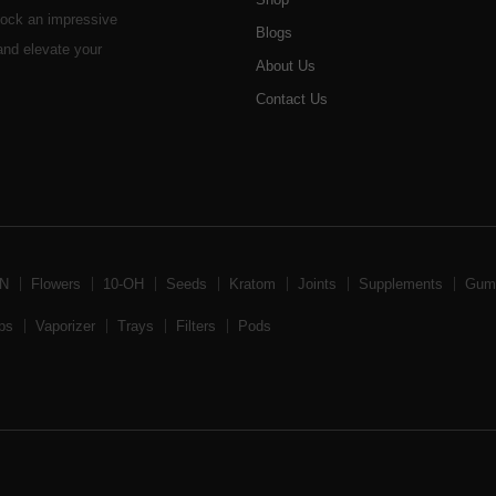
stock an impressive
Blogs
 and elevate your
About Us
Contact Us
BN
Flowers
10-OH
Seeds
Kratom
Joints
Supplements
Gum
ps
Vaporizer
Trays
Filters
Pods