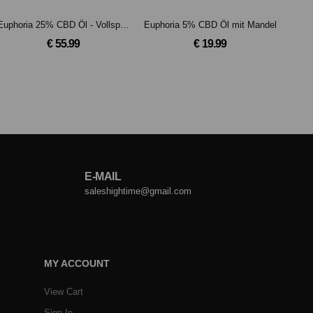
Euphoria 25% CBD Öl - Vollspektrum
Euphoria 5% CBD Öl mit Mandel
€ 55.99
€ 19.99
E-MAIL
saleshightime@gmail.com
MY ACCOUNT
View Cart
Sign In