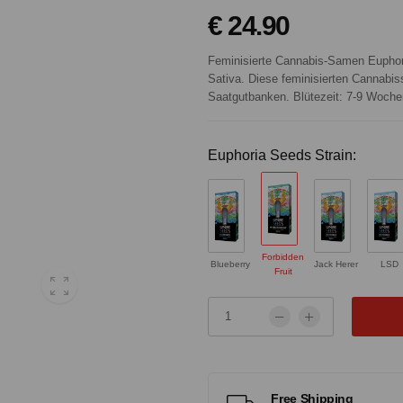
€ 24.90
Feminisierte Cannabis-Samen Euphor
Sativa. Diese feminisierten Cannabi
Saatgutbanken. Blütezeit: 7-9 Woche
Euphoria Seeds Strain:
Forbidden
Blueberry
Jack Herer
LSD
Fruit
Free Shipping