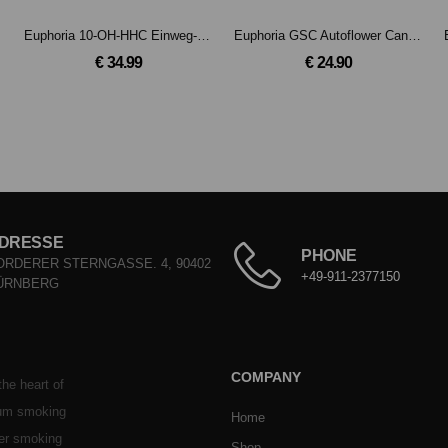
 CBD
Euphoria 10-OH-HHC Einweg-Vape Pen 'Amnesia'
Euphoria GSC Autoflower Cannabis Samen
€ 34.99
€ 24.90
DRESSE
PHONE
ORDERER STERNGASSE. 4, 90402
+49-911-2377150
ÜRNBERG
COMPANY
he heart of
ium smoking
Home
her smoking
Shop