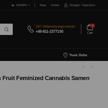
Blogs
Kontakt
Einloggen
/
Registrieren
GERMAN
0
24/7 Unterstützungscentrum
+49-911-2377150
Cart
Track Order
 Fruit Feminized Cannabis Samen