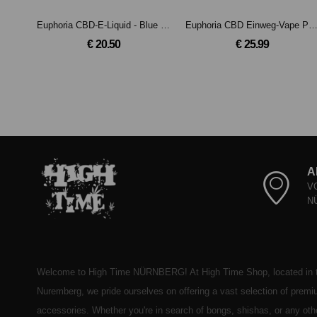
Euphoria CBD-E-Liquid - Blue Dream mit 300 mg CBD
Euphoria CBD Einweg-Vape Pen Cactus Lemon 2ml -
€ 20.50
€ 25.99
A
V
N
Welcome to High Time NÜRNBERG! At High Time Shop, located in t
Nuremberg, we pride ourselves on offering a vast selection of prem
accessories. Whether you're in search of bongs, shishas, or any ot