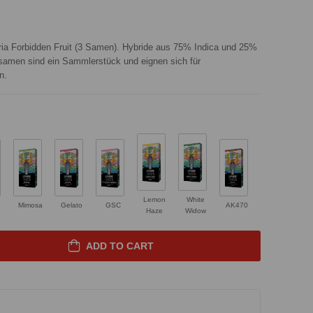
ia Forbidden Fruit (3 Samen). Hybride aus 75% Indica und 25%
ssamen sind ein Sammlerstück und eignen sich für
n.
Lemon
White
Mimosa
Gelato
GSC
AK470
Haze
Widow
ADD TO CART