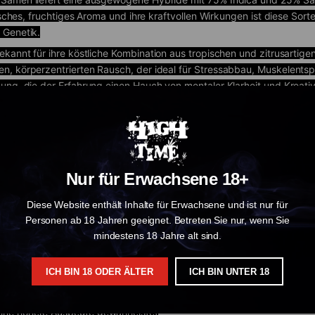
tisches, fruchtiges Aroma und ihre kraftvollen Wirkungen ist diese S
 Genetik.
bekannt für ihre köstliche Kombination aus tropischen und zitrusartig
n, körperzentrierten Rausch, der ideal für Stressabbau, Muskelents
ng, die der Erfahrung einen Hauch von mentaler Klarheit und Kreativit
ner attraktiven Option für diejenigen macht, die vielseitige Cannabi
minized Cannabis Samen sind speziell gezüchtet, um sicherzustellen, 
nzen zu kümmern. Feminisierte Samen sind bei Sammlern und Züchtern 
Wahl für diejenigen macht, die ihre Saatgutbank mit hochwertiger Gen
s legen.
Nur für Erwachsene 18+
amen haben eine Blütezeit von nur 7-9 Wochen und bieten eine schne
Diese Website enthält Inhalte für Erwachsene und ist nur für
yklen, was diese Samen zu einer attraktiven Wahl für diejenigen macht
Personen ab 18 Jahren geeignet. Betreten Sie nur, wenn Sie
mindestens 18 Jahre alt sind.
ICH BIN 18 ODER ÄLTER
ICH BIN UNTER 18
s, gut abgerundetes Erlebnis
eine höhere Ausbeute gewährleistet