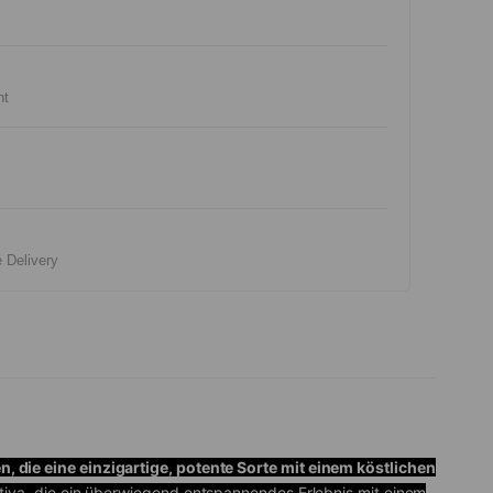
nt
e Delivery
die eine einzigartige, potente Sorte mit einem köstlichen
tiva, die ein überwiegend entspannendes Erlebnis mit einem