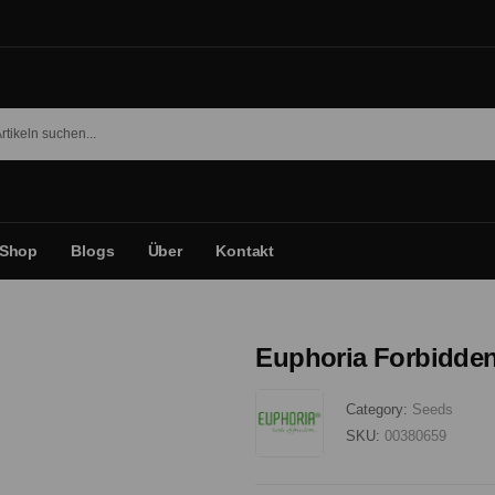
Shop
Blogs
Über
Kontakt
Euphoria Forbidden
Category:
Seeds
SKU:
00380659