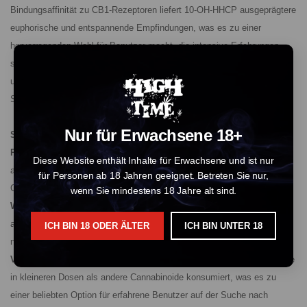
Bindungsaffinität zu CB1-Rezeptoren liefert 10-OH-HHCP ausgeprägtere
euphorische und entspannende Empfindungen, was es zu einer
hervorragenden Wahl für Benutzer macht, die intensive Erfahrungen
suchen. Dieses Cannabinoid ist besonders vorteilhaft für Stressabbau
und tiefe Entspannung, oft für den abendlichen Gebrauch oder vor dem
Schlafengehen bevorzugt.
Nur für Erwachsene 18+
Schlüsselmerkmale:
Potenz:
10-OH-HHCP ist hochpotent, deutlich stärker als THCP,
Diese Website enthält Inhalte für Erwachsene und ist nur
aufgrund seiner erhöhten Bindungsaffinität zu CB1-Rezeptoren im
für Personen ab 18 Jahren geeignet. Betreten Sie nur,
Gehirn.
wenn Sie mindestens 18 Jahre alt sind.
Wirkungen:
Benutzer berichten von intensiveren und länger
anhaltenden Effekten im Vergleich zu THCP, oft mit tiefer Entspannung
ICH BIN 18 ODER ÄLTER
ICH BIN UNTER 18
neben starker Euphorie.
Verwendung:
Aufgrund seiner Potenz wird 10-OH-HHCP typischerweise
in kleineren Dosen als andere Cannabinoide konsumiert, was es zu
einer beliebten Option für erfahrene Benutzer auf der Suche nach