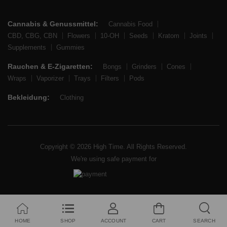
Cannabis & Genussmittel:
Cannabis Food
CBD, CBG, CBN
Flowers
10-OH
Seeds
Kratom
Joints
Supplements
Gummies
Rauchen & E-Zigaretten:
Bongs
Grinders
Cones
Wraps
Vaporizer
Trays
Filters
Pods
Bekleidung:
Clothing
Copyright © 2026 High Time. All Rights Reserved.
We're using safe payment for
HOME
SHOP
ACCOUNT
CART
SEARCH