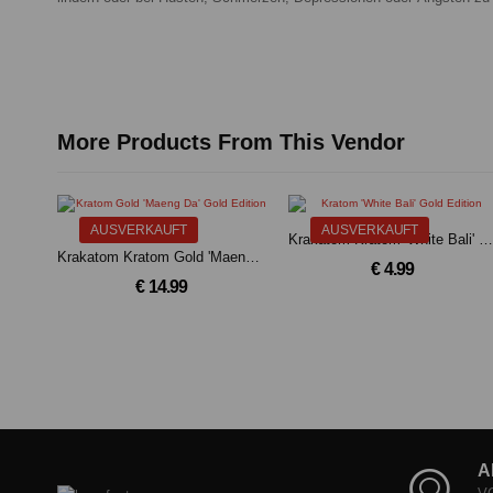
More Products From This Vendor
AUSVERKAUFT
AUSVERKAUFT
Krakatom Kratom 'White Bali' Gold Edition
Krakatom Kratom Gold 'Maeng Da' Gold Edition (25g)
€ 4.99
€ 14.99
A