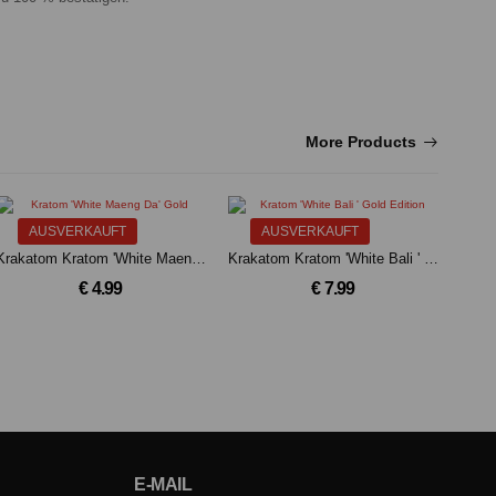
More Products
AUSVERKAUFT
AUSVERKAUFT
Krakatom Kratom 'White Maeng Da' Gold Edition
Krakatom Kratom 'White Bali ' Gold Edition (10g)
€ 4.99
€ 7.99
E-MAIL