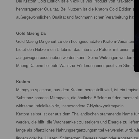
Die Kratom Gold Edition ist ein exklusives Produkt von Krakatom, da
hervorragender Qualität. Bei Nutzern ist die Kratom Gold Edition a
außergewöhnlichen Qualität und fachmännischen Verarbeitung hat sie
Gold Maeng Da
Gold Maeng Da gehört zu den hochgeschätzten Kratom-Varianten und i
bietet den Nutzern ein Erlebnis, das intensive Potenz mit einem gl
ausgewogen beschrieben werden kann. Seine Wirkungen werden oft a
Maeng Da eine beliebte Wahl zur Förderung einer positiven Stimmu
Kratom
Mitragyna speciosa, aus dem Kratom hergestellt wird, ist ein tropi
Substanz namens Mitragynin, die ähnliche Effekte auf den menschl
wirksame Indolalkaloide, insbesondere 7-Hydroxymitragynin.
Kratom selbst ist der aus dem Thailändischen stammende Name für di
werden, die hilft, die Wachsamkeit zu steigern und Energie zu liefe
lange als pflanzliches Nahrungsergänzungsmittel verwendet wird, wi
lindern oder bei Husten, Schmerzen, Depressionen oder Ängsten zu 