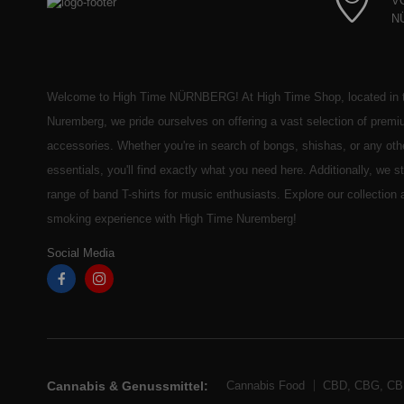
V
N
Welcome to High Time NÜRNBERG! At High Time Shop, located in t
Nuremberg, we pride ourselves on offering a vast selection of prem
accessories. Whether you're in search of bongs, shishas, or any ot
essentials, you'll find exactly what you need here. Additionally, we 
range of band T-shirts for music enthusiasts. Explore our collection
smoking experience with High Time Nuremberg!
Social Media
Cannabis & Genussmittel:
Cannabis Food
CBD, CBG, C