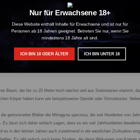
s hochwertiges und präzise verarbeitetes Kratom bietet. Diese Gold Edition bi
ufgrund ihrer starken Potenz und des angenehmen Geschmacks sehr geschätzt 
Nur für Erwachsene 18+
 sich einen festen Platz unter den Top-Produkten im Kratom-Markt erarbeitet
Diese Website enthält Inhalte für Erwachsene und ist nur für
Personen ab 18 Jahren geeignet. Betreten Sie nur, wenn Sie
mindestens 18 Jahre alt sind.
st bekannt für seine außergewöhnliche Stärke und einzigartigen Wirkungen. 
atten und angenehmen Geschmack kombiniert. Es hat einen charakteristischen 
ICH BIN 18 ODER ÄLTER
ICH BIN UNTER 18
ls beruhigend und belebend beschrieben, was ein Gefühl des Wohlbefindens u
ng, Konzentration und des allgemeinen Wohlbefindens.
scher Baum, der bis zu 25 Meter hoch wächst und aus Südostasien stammt, das
ichen Körper haben kann wie beispielsweise Opioide oder Stimulanzien. Neb
e getrockneten Blätter der Mitragyna speciosa, die seit Hunderten von Jahren
rn. Es lässt sich daher einfach sagen, dass es ein seit Jahrhunderten bewähr
rd es in den letzten Jahren auch zunehmend in der westlichen Zivilisation 
helfen. Es gibt jedoch noch keine Studien, die diese Wirkungen von Kratom 