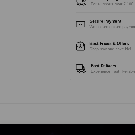
For all orders over € 100
Secure Payment
We ensure secure payme
Best Prices & Offers
Shop now and save big!
Fast Delivery
Experience Fast, Reliabl