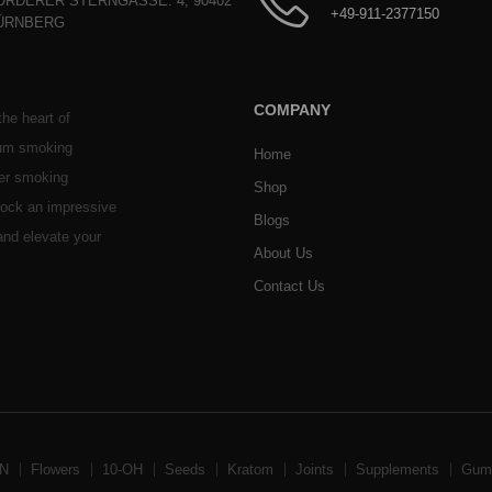
ORDERER STERNGASSE. 4, 90402
+49-911-2377150
ÜRNBERG
COMPANY
he heart of
ium smoking
Home
her smoking
Shop
stock an impressive
Blogs
 and elevate your
About Us
Contact Us
BN
Flowers
10-OH
Seeds
Kratom
Joints
Supplements
Gum