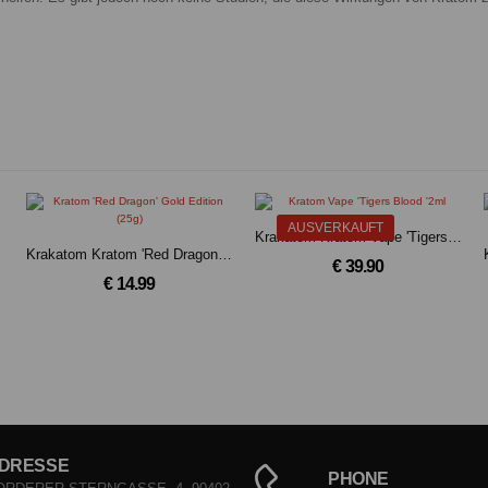
AUSVERKAUFT
Krakatom Kratom Vape 'Tigers Blood '2ml
Krakatom Kratom 'Red Dragon' Gold Edition (25g)
€ 39.90
€ 14.99
DRESSE
PHONE