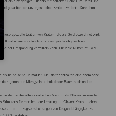
etet ein einzigartiges Erlebnis mit perfekter Liebe zum Detail und
und garantiert ein unvergessliches Kratom-Erlebnis. Dank ihrer
.
Diese spezielle Edition von Kratom, die als Gold bezeichnet wird,
Duft mit einem subtilen Aroma, das gleichzeitig reich und
nd der Entspannung vermitteln kann. Für viele Nutzer ist Gold
 bis heute seine Heimat ist. Die Blätter enthalten eine chemische
en dem genannten Mitragynin enthält dieser Baum auch andere
 in der traditionellen asiatischen Medizin als Pflanze verwendet
tes Stimulans für eine bessere Leistung ist. Obwohl Kratom schon
eingesetzt, um Entzugserscheinungen von Drogenabhängigkeit zu
zu 100 % bestätigen.