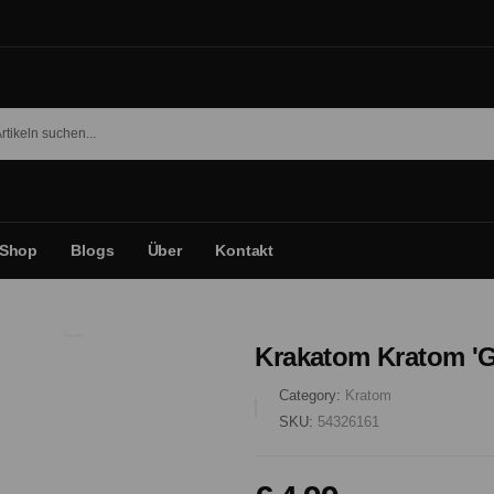
Shop
Blogs
Über
Kontakt
Krakatom Kratom 'G
Category:
Kratom
SKU:
54326161