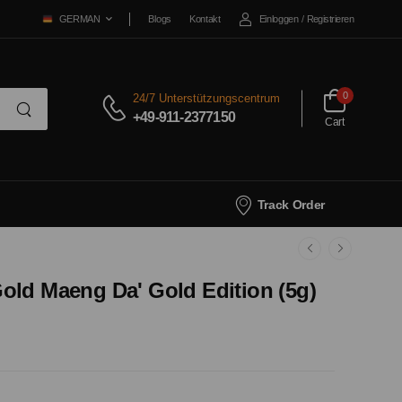
Blogs
Kontakt
Einloggen
/
Registrieren
GERMAN
0
24/7 Unterstützungscentrum
+49-911-2377150
Cart
Track Order
old Maeng Da' Gold Edition (5g)