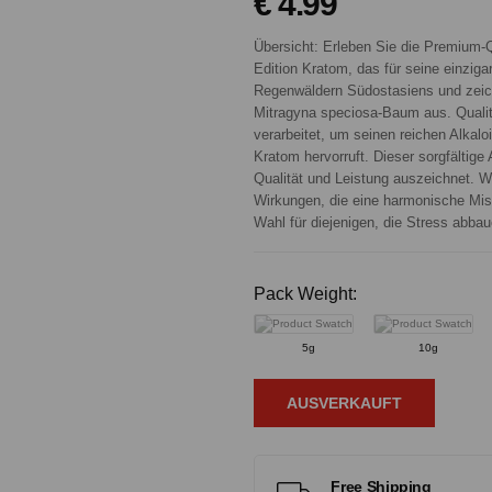
€ 4.99
Übersicht: Erleben Sie die Premium
Edition Kratom, das für seine einzig
Regenwäldern Südostasiens und zeich
Mitragyna speciosa-Baum aus. Qualitä
verarbeitet, um seinen reichen Alkalo
Kratom hervorruft. Dieser sorgfältige
Qualität und Leistung auszeichnet. 
Wirkungen, die eine harmonische Mis
Wahl für diejenigen, die Stress abb
Pack Weight:
5g
10g
AUSVERKAUFT
Free Shipping