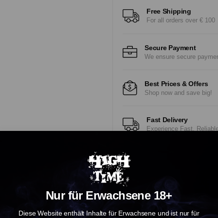
Free Shipping
For all orders over € 100
Secure Payment
We ensure secure payme
Best Prices & Offers
Shop now and save big!
Fast Delivery
Experience Fast, Reliabl
Nur für Erwachsene 18+
Diese Website enthält Inhalte für Erwachsene und ist nur für