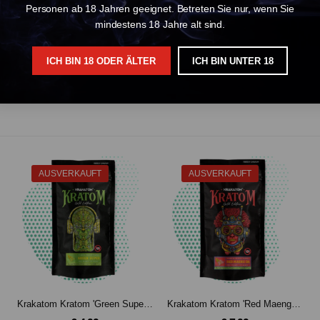
onäre Möglichkeit, alle Vorteile von Kratom in einer modernen und praktisc
Personen ab 18 Jahren geeignet. Betreten Sie nur, wenn Sie
izienz. Mit der Kratom Vape von Canapuff erleben Sie einen schnellen Wirkung
mindestens 18 Jahre alt sind.
und Wohlbefinden mit Canapuff Kratom Vape!
ICH BIN 18 ODER ÄLTER
ICH BIN UNTER 18
AUSVERKAUFT
AUSVERKAUFT
 2ml
Krakatom Kratom 'Green Super' Gold Edition
Krakatom Kratom 'Red Maeng Da' Gold Edition (10g)