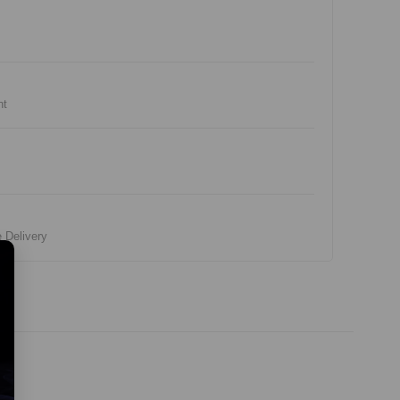
nt
e Delivery