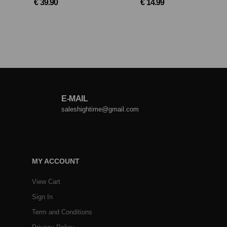
€ 39.90
€ 14.99
E-MAIL
saleshightime@gmail.com
MY ACCOUNT
View Cart
Sign In
Term and Conditions