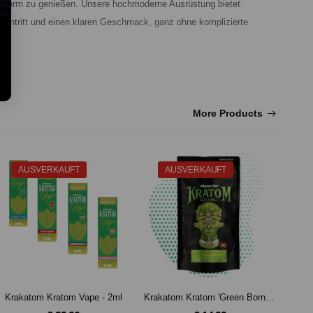
hen Form zu genießen. Unsere hochmoderne Ausrüstung bietet
seintritt und einen klaren Geschmack, ganz ohne komplizierte
More Products
AUSVERKAUFT
AUSVERKAUFT
Krakatom Kratom Vape - 2ml
Krakatom Kratom 'Green Borneo' Gold Edition (25g)