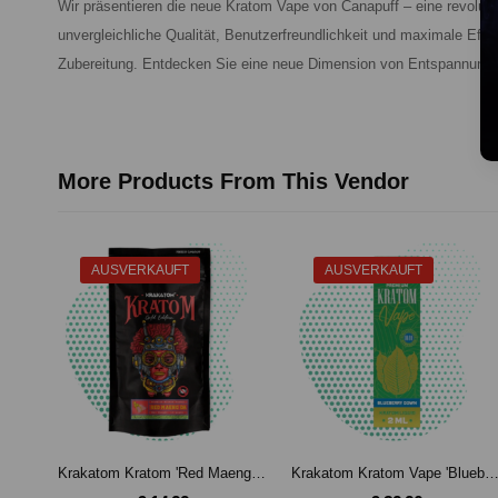
Wir präsentieren die neue Kratom Vape von Canapuff – eine revoluti
unvergleichliche Qualität, Benutzerfreundlichkeit und maximale Eff
Zubereitung. Entdecken Sie eine neue Dimension von Entspannung 
More Products From This Vendor
AUSVERKAUFT
AUSVERKAUFT
Krakatom Kratom 'Red Maeng Da' Gold Edition (25g)
Krakatom Kratom Vape 'Blueberry Down'