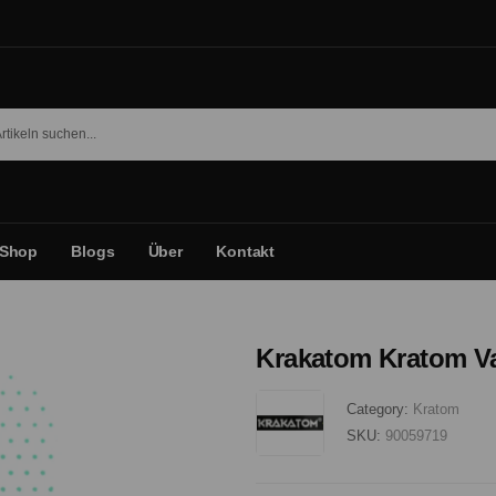
Shop
Blogs
Über
Kontakt
Krakatom Kratom Va
Category:
Kratom
SKU:
90059719