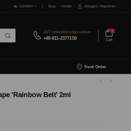
Blogs
Kontakt
Einloggen
/
Registrieren
GERMAN
0
24/7 Unterstützungscentrum
+49-911-2377150
Cart
Track Order
pe 'Rainbow Belt' 2ml