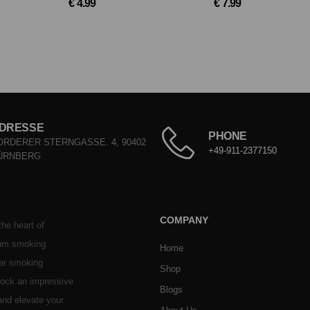
€ 4.99
€ 7.99
DRESSE
PHONE
ORDERER STERNGASSE. 4, 90402
+49-911-2377150
ÜRNBERG
COMPANY
he heart of
ium smoking
Home
her smoking
Shop
stock an impressive
Blogs
 and elevate your