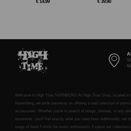
€ 14.99
€ 39.90
A
V
N
Welcome to High Time NÜRNBERG! At High Time Shop, located in t
Nuremberg, we pride ourselves on offering a vast selection of prem
accessories. Whether you're in search of bongs, shishas, or any ot
essentials, you'll find exactly what you need here. Additionally, we 
range of band T-shirts for music enthusiasts. Explore our collection