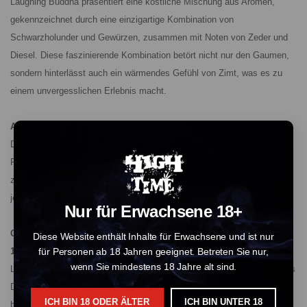
Laughing Buddha präsentiert eine köstliche Mischung aus Aromen,
gekennzeichnet durch eine einzigartige Kombination von
Schwarzholunder und Gewürzen, zusammen mit Noten von Zeder und
Diesel. Diese faszinierende Kombination betört nicht nur den Gaumen,
sondern hinterlässt auch ein wärmendes Gefühl von Zimt, was es zu
einem unvergesslichen Erlebnis macht.
Aromatische Komplexität:
Die Sorte ist reich an Terpenen und bietet ein komplexes aromatisches
Profil mit süßen und würzigen Untertönen. Dieses Gleichgewicht trägt
zu einem reichen, vielschichtigen Erlebnis bei, das den Genuss bei
jeder Verwendung verstärkt.
Nur für Erwachsene 18+
Cannabinoid-Gehalt
Diese Website enthält Inhalte für Erwachsene und ist nur
10-OH-HHCP:
für Personen ab 18 Jahren geeignet. Betreten Sie nur,
wenn Sie mindestens 18 Jahre alt sind.
Laughing Buddha enthält 60% 10-OH-HHCP, ein potentes hydroxyliertes
Derivat von Hexahydrocannabiniforol (HHCP). Dieses Cannabinoid ist
ICH BIN 18 ODER ÄLTER
ICH BIN UNTER 18
bekannt für: