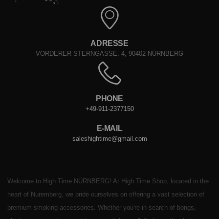
ADRESSE
VORDERER STERNGASSE. 4, 90402 NÜRNBERG
PHONE
+49-911-2377150
E-MAIL
saleshightime@gmail.com
Welcome to High Time NÜRNBERG! At High Time Shop, located in the
heart of Nuremberg, we pride ourselves on offering a vast selection of
premium smoking accessories. Whether you're in search of bongs,