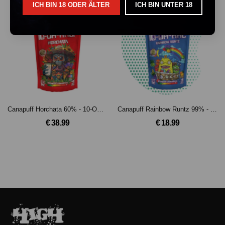
ICH BIN 18 ODER ÄLTER
ICH BIN UNTER 18
AUSVERKAUFT
AUSVERKAUFT
Canapuff Horchata 60% - 10-OH-HHCP Blüten(5g)
Canapuff Rainbow Runtz 99% - 10-OH-HHC Blüten(2g)
€ 38.99
€ 18.99