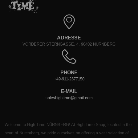
ADRESSE
VORDERER STERNGASSE. 4, 90402 NÜRNBERG
PHONE
+49-911-2377150
E-MAIL
saleshightime@gmail.com
Welcome to High Time NÜRNBERG! At High Time Shop, located in the
heart of Nuremberg, we pride ourselves on offering a vast selection of