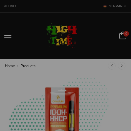
GH TIME!
GERMAN
0
Home
Products