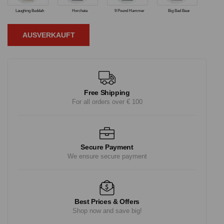
Laughing Buddah
Horchata
9 Pound Hammer
Big Bad Bear
AUSVERKAUFT
Free Shipping
For all orders over € 100
Secure Payment
We ensure secure payment
Best Prices & Offers
Shop now and save big!