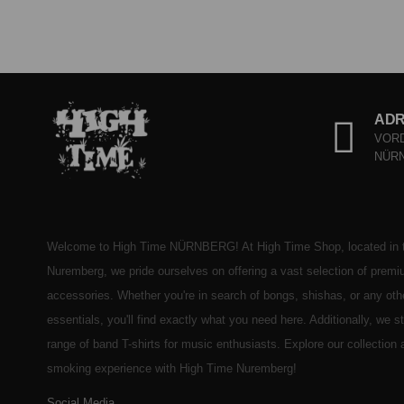
AD
VORD
NÜR
Welcome to High Time NÜRNBERG! At High Time Shop, located in t
Nuremberg, we pride ourselves on offering a vast selection of prem
accessories. Whether you're in search of bongs, shishas, or any ot
essentials, you'll find exactly what you need here. Additionally, we 
range of band T-shirts for music enthusiasts. Explore our collection
smoking experience with High Time Nuremberg!
Social Media