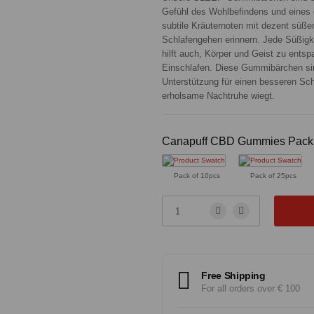
Gefühl des Wohlbefindens und eines 
subtile Kräuternoten mit dezent süß
Schlafengehen erinnern. Jede Süßigke
hilft auch, Körper und Geist zu ents
Einschlafen. Diese Gummibärchen sind 
Unterstützung für einen besseren Sc
erholsame Nachtruhe wiegt.
Canapuff CBD Gummies Pack 
Pack of 10pcs
Pack of 25pcs
Free Shipping
For all orders over € 100