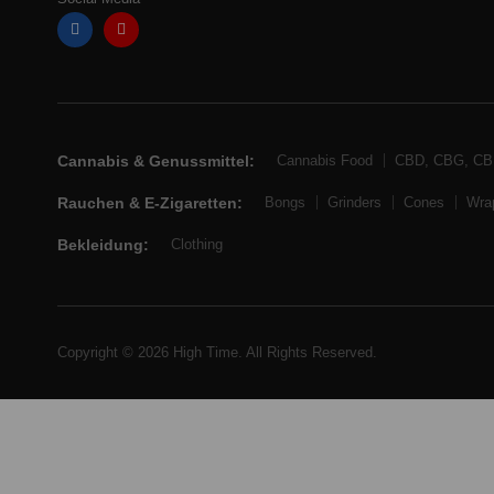
Cannabis & Genussmittel:
Cannabis Food
CBD, CBG, C
Rauchen & E-Zigaretten:
Bongs
Grinders
Cones
Wra
Bekleidung:
Clothing
Copyright © 2026 High Time. All Rights Reserved.