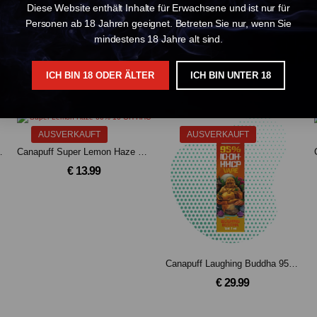
dheit und Ihr Wohlbefinden zu unterstützen.
Diese Website enthält Inhalte für Erwachsene und ist nur für
Personen ab 18 Jahren geeignet. Betreten Sie nur, wenn Sie
mindestens 18 Jahre alt sind.
ICH BIN 18 ODER ÄLTER
ICH BIN UNTER 18
AUSVERKAUFT
AUSVERKAUFT
10-OH-HHCP 2g
Canapuff Super Lemon Haze 60% 10-OH-HHC Joint 2g
€ 13.99
Canapuff Laughing Buddha 95% 10-OH-HHCP - Einweg - 1 ml
€ 29.99