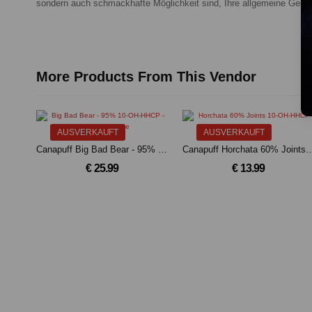
sondern auch schmackhafte Möglichkeit sind, Ihre allgemeine Gesun
More Products From This Vendor
AUSVERKAUFT
AUSVERKAUFT
Canapuff Big Bad Bear - 95% 10-OH-HHCP - Pen + Kartusche
Canapuff Horchata 60% Joints 
€ 25.99
€ 13.99