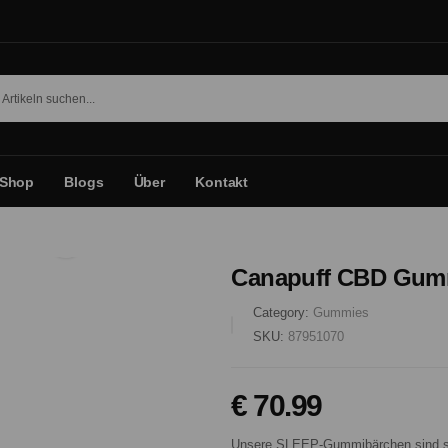
Shop
Blogs
Über
Kontakt
Canapuff CBD Gummi
Category:
Gummies
SKU:
87951070
€ 70.99
Unsere SLEEP-Gummibärchen sind sor