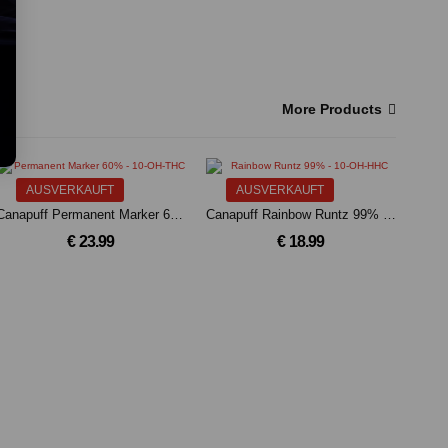
More Products
AUSVERKAUFT
AUSVERKAUFT
Canapuff Permanent Marker 60% - 10-OH-THC Blüten(3g)
Canapuff Rainbow Runtz 99% - 10-OH-HHC Blüten(2g)
€ 23.99
€ 18.99