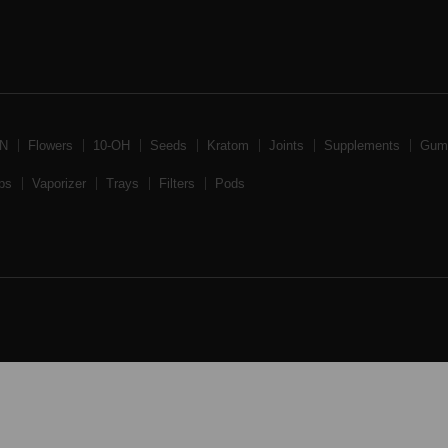
BN
Flowers
10-OH
Seeds
Kratom
Joints
Supplements
Gum
ps
Vaporizer
Trays
Filters
Pods