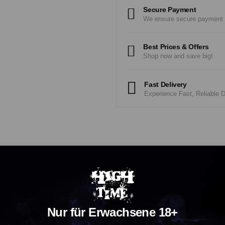
Secure Payment
We ensure secure payment
Best Prices & Offers
Shop now and save big!
Fast Delivery
Experience Fast, Reliable D
alten, eine natürliche Verbindung, die aus der Hanfpflanze gewonnen wird
rung von Entspannung, Stressabbau und die Unterstützung eines erholsamen S
Nur für Erwachsene 18+
g sehr bequem und kontrolliert. Wir bieten Gummibärchen in verschiedenen