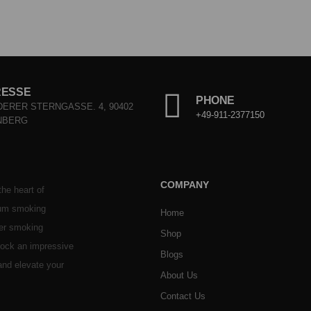
RESSE
PHONE
ERER STERNGASSE. 4, 90402
+49-911-2377150
NBERG
COMPANY
he heart of
ium smoking
Home
her smoking
Shop
stock an impressive
Blogs
 and elevate your
About Us
Contact Us