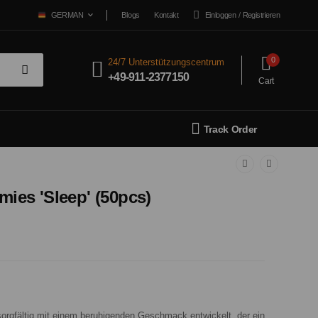
Blogs
Kontakt
Einloggen
/
Registrieren
GERMAN
0
24/7 Unterstützungscentrum
+49-911-2377150
Cart
Track Order
es 'Sleep' (50pcs)
gfältig mit einem beruhigenden Geschmack entwickelt, der ein