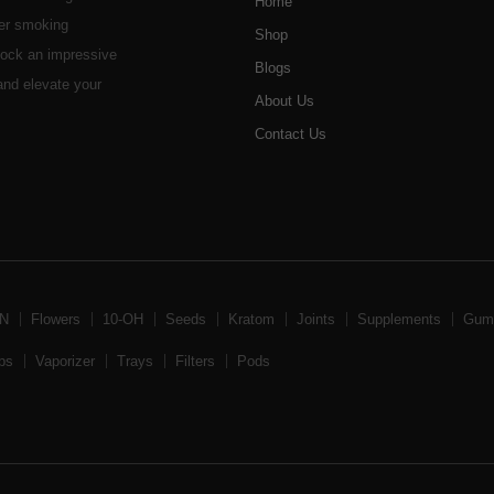
Home
her smoking
Shop
stock an impressive
Blogs
 and elevate your
About Us
Contact Us
BN
Flowers
10-OH
Seeds
Kratom
Joints
Supplements
Gum
ps
Vaporizer
Trays
Filters
Pods