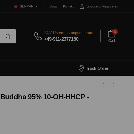
Blogs
Kontakt
Einloggen
/
Registrieren
GERMAN
0
24/7 Unterstützungscentrum
+49-911-2377150
Cart
Track Order
 Buddha 95% 10-OH-HHCP -