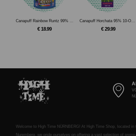
Canapuff Rainbow Runtz 99% - 10-OH-HHC Blüten(2g)
Canapuff Horchata 95% 10-OH-HHCP - Einweg - 1 ml
€ 18.99
€ 29.99
A
V
N
Welcome to High Time NÜRNBERG! At High Time Shop, located in t
Nuremberg, we pride ourselves on offering a vast selection of prem