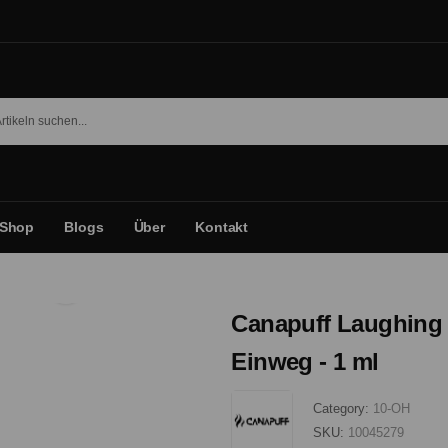
Shop
Blogs
Über
Kontakt
Canapuff Laughing
Einweg - 1 ml
Category:
10-OH
SKU:
10045279