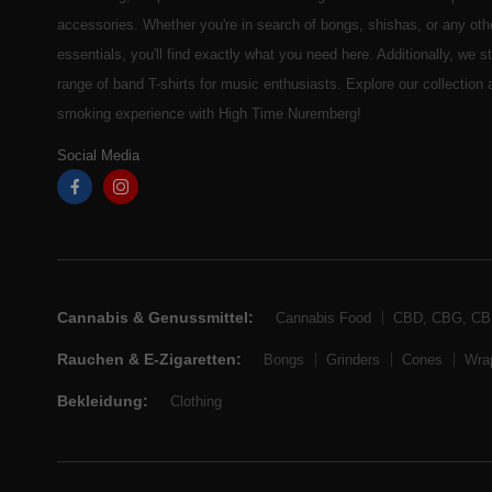
accessories. Whether you're in search of bongs, shishas, or any ot
essentials, you'll find exactly what you need here. Additionally, we 
range of band T-shirts for music enthusiasts. Explore our collection
smoking experience with High Time Nuremberg!
Social Media
Cannabis & Genussmittel:
Cannabis Food
CBD, CBG, C
Rauchen & E-Zigaretten:
Bongs
Grinders
Cones
Wra
Bekleidung:
Clothing