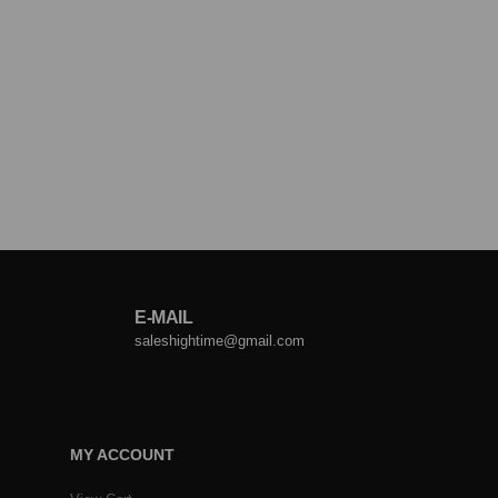
E-MAIL
saleshightime@gmail.com
MY ACCOUNT