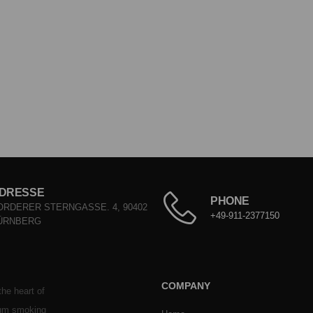
DRESSE
PHONE
ORDERER STERNGASSE. 4, 90402
+49-911-2377150
ÜRNBERG
COMPANY
he heart of
ium smoking