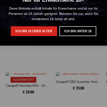
Diese Website enthält Inhalte für Erwachsene und ist nur für
Personen ab 18 Jahren geeignet. Betreten Sie nur, wenn Sie
forol (HHCP). Das Hinzufügen einer Hydroxylgruppe zur Struktur von HHCP e
mindestens 18 Jahre alt sind.
ren, was zu ausgeprägteren euphorischen und entspannenden Wirkungen führt.
nnabinoid bietet eine stärkere Wirkung, ideal für Benutzer, die nach intens
ICH BIN 18 ODER ÄLTER
ICH BIN UNTER 18
engehen bevorzugt.
AUSVERKAUFT
Canapuff CBD Gummies 'Immunity' (50pcs)
Canapuff Horchata 60% - 10-OH-HHCP Blüten(2g)
€ 70.99
€ 18.99