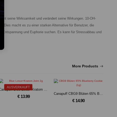
rhöht seine Wirksamkeit und verändert seine Wirkungen. 10-OH-
 Dies macht es zu einer starken Alternative für Benutzer, die
iver Entspannung und Euphorie suchen. Es kann für Stressabbau und
More Products
AUSVERKAUFT
Canapuff Blue Lotus+Kratom Joint 2g
Canapuff CBG9 Blüten 65% Blueberry Cookie (1g)
€ 13.99
€ 14.90