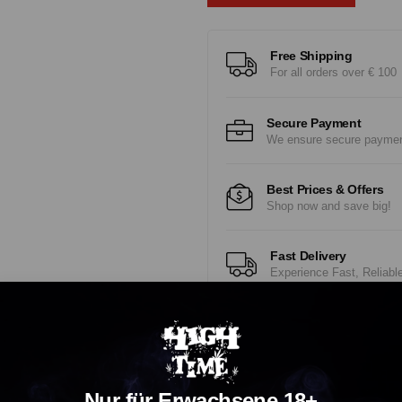
Free Shipping
For all orders over € 100
Secure Payment
We ensure secure payme
Best Prices & Offers
Shop now and save big!
Fast Delivery
Experience Fast, Reliabl
Nur für Erwachsene 18+