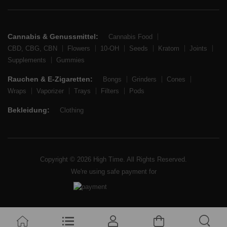
Cannabis & Genussmittel:
Cannabis Food
CBD, CBG, CBN
Flowers
10-OH
Seeds
Kratom
Joints
Supplements
Gummies
Rauchen & E-Zigaretten:
Bongs
Grinders
Cones
Wraps
Vaporizer
Trays
Filters
Pods
Bekleidung:
Clothing
Copyright © 2026 High Time. All Rights Reserved.
We're using safe payment for