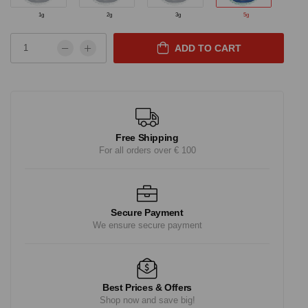
1g
2g
3g
5g
ADD TO CART
Free Shipping
For all orders over € 100
Secure Payment
We ensure secure payment
Best Prices & Offers
Shop now and save big!