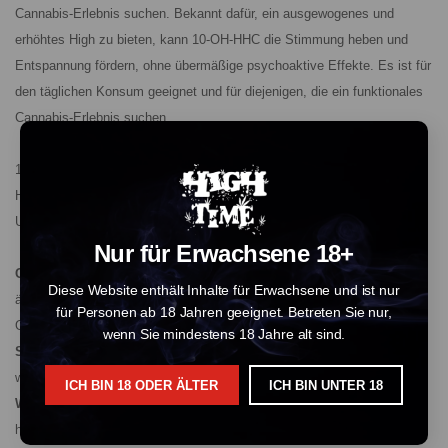
Cannabis-Erlebnis suchen. Bekannt dafür, ein ausgewogenes und
erhöhtes High zu bieten, kann 10-OH-HHC die Stimmung heben und
Entspannung fördern, ohne übermäßige psychoaktive Effekte. Es ist für
den täglichen Konsum geeignet und für diejenigen, die ein funktionales
Cannabis-Erlebnis suchen.
10-OH-HHC weist einige Ähnlichkeiten mit THC auf, dem
Hauptpsychoaktiven Wirkstoff in Cannabis. Es gibt jedoch signifikante
Unterschiede:
Nur für Erwachsene 18+
Chemische Struktur:
Sowohl 10-OH-HHC als auch THC haben eine
Diese Website enthält Inhalte für Erwachsene und ist nur
ähnliche Grundstruktur, aber die Zugabe einer Hydroxylgruppe zu 10-
für Personen ab 18 Jahren geeignet. Betreten Sie nur,
OH-HHC verändert seine Stabilität und Wirkungen.
wenn Sie mindestens 18 Jahre alt sind.
Stabilität:
10-OH-HHC ist stabiler als THC, was bedeutet, dass es
weniger schnell abgebaut wird und seine Potenz über die Zeit beibehält.
ICH BIN 18 ODER ÄLTER
ICH BIN UNTER 18
Wirkungen:
Nutzer berichten oft, dass 10-OH-HHC ein sanfteres,
helleres High als THC bietet. Das macht es geeignet für diejenigen, die